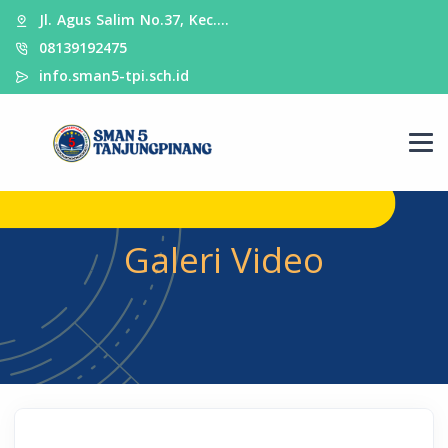
Jl. Agus Salim No.37, Kec.…
08139192475
info.sman5-tpi.sch.id
Galeri Video