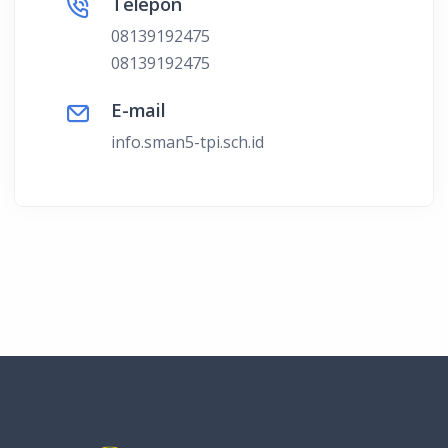
Telepon
08139192475
08139192475
E-mail
info.sman5-tpi.sch.id